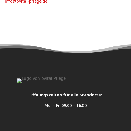
in
fo@o
vita
l-
pf
leg
e.d
e
Öffnungszeiten für alle Standorte:
Mo. – Fr. 09:00 – 16:00