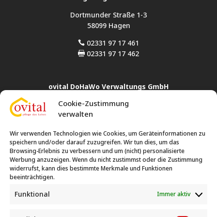
Dortmunder Straße 1-3
58099 Hagen
02331 97 17 461

02331 97 17 462

ovital DoHaWo Verwaltungs GmbH
Cookie-Zustimmung
Rahmer Straße 24
verwalten
44369 Dortmund
0231 35 77 72 14

Wir verwenden Technologien wie Cookies, um Geräteinformationen zu
0231 86 40 006
speichern und/oder darauf zuzugreifen. Wir tun dies, um das

Browsing-Erlebnis zu verbessern und um (nicht) personalisierte
Werbung anzuzeigen. Wenn du nicht zustimmst oder die Zustimmung
widerrufst, kann dies bestimmte Merkmale und Funktionen
ovital Hauswirtschafts- und Betreuungsleistungen
beeinträchtigen.
Rahmer Straße 24
Funktional
Immer aktiv
44369 Dortmund