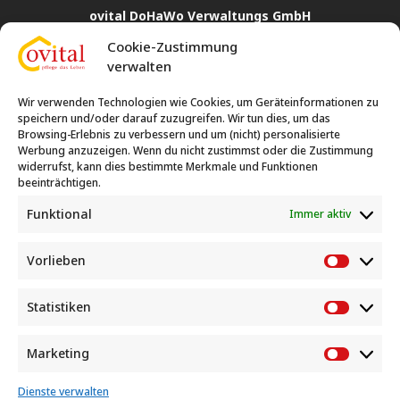
ovital DoHaWo Verwaltungs GmbH
Cookie-Zustimmung
Rahmer Straße 24
verwalten
44369 Dortmund
0231 35 77 72 14

Wir verwenden Technologien wie Cookies, um Geräteinformationen zu
0231 86 40 006
speichern und/oder darauf zuzugreifen. Wir tun dies, um das

Browsing-Erlebnis zu verbessern und um (nicht) personalisierte
Werbung anzuzeigen. Wenn du nicht zustimmst oder die Zustimmung
widerrufst, kann dies bestimmte Merkmale und Funktionen
ovital Hauswirtschafts- und Betreuungsleistungen
beeinträchtigen.
Rahmer Straße 24
Funktional
Immer aktiv
44369 Dortmund
Vorlieben
0231 35 77 72 12

Vorlieb
Statistiken
Statisti
ovital Wohnen GmbH & Co. KG
Marketing
Rahmer Straße 24
Marketi
44369 Dortmund
Dienste verwalten