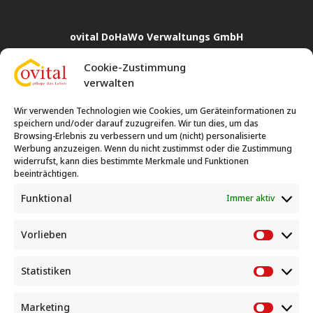
ovital DoHaWo Verwaltungs GmbH
Rahmer Straße 24
Cookie-Zustimmung
44369 Dortmund
verwalten
0231 35 77 72 14

Wir verwenden Technologien wie Cookies, um Geräteinformationen zu
0231 86 40 006

speichern und/oder darauf zuzugreifen. Wir tun dies, um das
Browsing-Erlebnis zu verbessern und um (nicht) personalisierte
Werbung anzuzeigen. Wenn du nicht zustimmst oder die Zustimmung
widerrufst, kann dies bestimmte Merkmale und Funktionen
ovital Hauswirtschafts- und Betreuungsleistungen
beeinträchtigen.
Rahmer Straße 24
Funktional
Immer aktiv
44369 Dortmund
0231 35 77 72 12

Vorlieben
Vorlieb
Statistiken
Statisti
ovital Wohnen GmbH & Co. KG
Rahmer Straße 24
Marketing