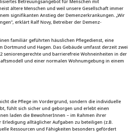
lisiertes Betreuungsangebot für Menschen mit
eist ältere Menschen und weil unsere Gesellschaft immer
einem signifikanten Anstieg der Demenzerkrankungen. „Wir
en“, erklärt Ralf Novy, Betreiber der Demenz-
einen familiär geführten häuslichen Pflegedienst, eine
um Dortmund und Hagen. Das Gebäude umfasst derzeit zwei
 seniorengerechte und barrierefreie Wohneinheiten in der
schaftsmodell und einer normalen Wohnumgebung in einem
cht die Pflege im Vordergrund, sondern die individuelle
t, fühlt sich sicher und geborgen und erlebt einen
rInnen laden die BewohnerInnen – im Rahmen ihrer
 Erledigung alltäglicher Aufgaben zu beteiligen (z.B.
duelle Ressourcen und Fähigkeiten besonders gefördert