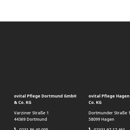
ovital Pflege Dortmund GmbH
ovital Pflege Hage
& Co. KG
Co. KG
Varziner Straße 1
Dortmunder Straße 
44369 Dortmund
58099 Hagen
0231 86 40 005
02331 97 17 461

