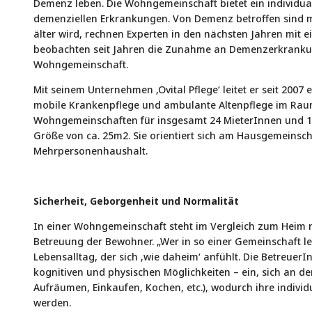
Demenz leben. Die Wohngemeinschaft bietet ein individua
demenziellen Erkrankungen. Von Demenz betroffen sind m
älter wird, rechnen Experten in den nächsten Jahren mit 
beobachten seit Jahren die Zunahme an Demenzerkrankung
Wohngemeinschaft.
Mit seinem Unternehmen ‚Ovital Pflege‘ leitet er seit 2007 
mobile Krankenpflege und ambulante Altenpflege im Ra
Wohngemeinschaften für insgesamt 24 MieterInnen und 12
Größe von ca. 25m2. Sie orientiert sich am Hausgemein
Mehrpersonenhaushalt.
Sicherheit, Geborgenheit und Normalität
In einer Wohngemeinschaft steht im Vergleich zum Heim ni
Betreuung der Bewohner. „Wer in so einer Gemeinschaft leb
Lebensalltag, der sich ‚wie daheim‘ anfühlt. Die Betreue
kognitiven und physischen Möglichkeiten – ein, sich an der
Aufräumen, Einkaufen, Kochen, etc.), wodurch ihre indivi
werden.