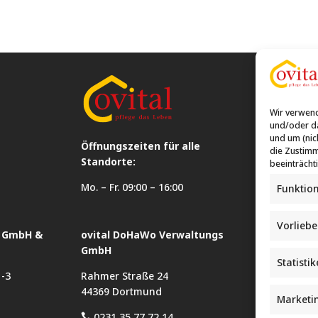
Wir verwend
und/oder da
und um (nic
Öffnungszeiten für alle
die Zustimm
Standorte:
beeinträcht
Mo. – Fr. 09:00 – 16:00
Funktio
Vorlieb
n GmbH &
ovital DoHaWo Verwaltungs
ovital Hau
GmbH
Betreuung
Statisti
1-3
Rahmer Straße 24
Rahmer St
44369 Dortmund
44369 Dor
Marketi
0231 35 77 72 14
0231 35 

