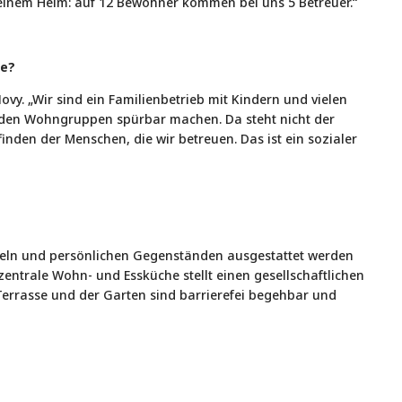
 einem Heim: auf 12 Bewohner kommen bei uns 5 Betreuer.“
pe?
Novy. „Wir sind ein Familienbetrieb mit Kindern und vielen
n den Wohngruppen spürbar machen. Da steht nicht der
inden der Menschen, die wir betreuen. Das ist ein sozialer
öbeln und persönlichen Gegenständen ausgestattet werden
entrale Wohn- und Essküche stellt einen gesellschaftlichen
Terrasse und der Garten sind barrierefei begehbar und