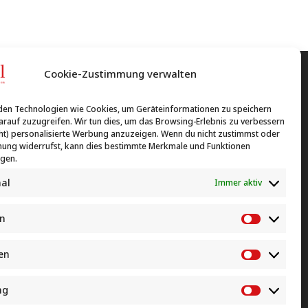
Cookie-Zustimmung verwalten
en Technologien wie Cookies, um Geräteinformationen zu speichern
rauf zuzugreifen. Wir tun dies, um das Browsing-Erlebnis zu verbessern
ht) personalisierte Werbung anzuzeigen. Wenn du nicht zustimmst oder
ung widerrufst, kann dies bestimmte Merkmale und Funktionen
igen.
nal
Immer aktiv
en
Vorlieben
swirtschafts- und
ovital Wohnen GmbH & Co. KG
sleistungen
Rahmer Straße 24
ken
Statistike
raße 24
44369 Dortmund
tmund
ng
0231 35 77 72 13

Marketin
77 72 12