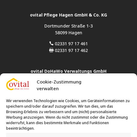
ovital Pflege Hagen GmbH & Co. KG
Dortmunder Straße 1-3
58099 Hagen
02331 97 17 461

02331 97 17 462

ovital DoHaWo Verwaltungs GmbH
Cookie-Zustimmung
Rahmer Straße 24
verwalten
44369 Dortmund
0231 35 77 72 14

Wir verwenden Technologien wie Cookies, um Geräteinformationen zu
0231 86 40 006
speichern und/oder darauf zuzugreifen. Wir tun dies, um das

Browsing-Erlebnis zu verbessern und um (nicht) personalisierte
Werbung anzuzeigen. Wenn du nicht zustimmst oder die Zustimmung
widerrufst, kann dies bestimmte Merkmale und Funktionen
ovital Hauswirtschafts- und Betreuungsleistungen
beeinträchtigen.