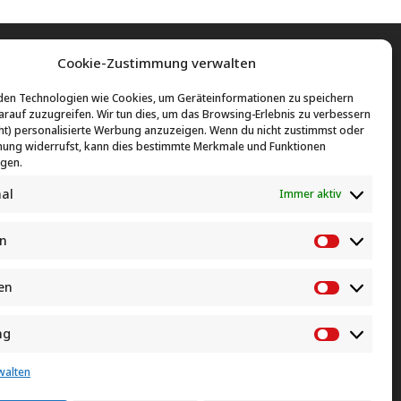
Cookie-Zustimmung verwalten
en Technologien wie Cookies, um Geräteinformationen zu speichern
rauf zuzugreifen. Wir tun dies, um das Browsing-Erlebnis zu verbessern
ht) personalisierte Werbung anzuzeigen. Wenn du nicht zustimmst oder
ung widerrufst, kann dies bestimmte Merkmale und Funktionen
igen.
nal
Immer aktiv
en
Vorlieben
swirtschafts- und
ovital Wohnen GmbH & Co. KG
sleistungen
Rahmer Straße 24
ken
Statistike
raße 24
44369 Dortmund
tmund
ng
0231 35 77 72 13

Marketin
77 72 12
walten