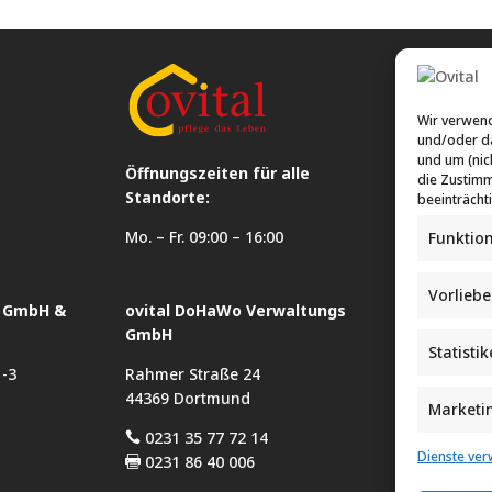
Wir verwend
und/oder da
und um (nic
Öffnungszeiten für alle
die Zustimm
Standorte:
beeinträcht
Mo. – Fr. 09:00 – 16:00
Funktio
Vorlieb
n GmbH &
ovital DoHaWo Verwaltungs
ovital Hau
GmbH
Betreuung
Statisti
1-3
Rahmer Straße 24
Rahmer St
44369 Dortmund
44369 Dor
Marketi
0231 35 77 72 14
0231 35 


Dienste ver
0231 86 40 006
